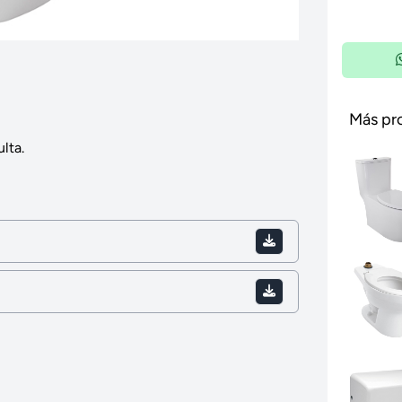
Más pr
lta.