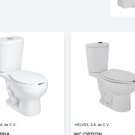
A. de C.V.
HELVEX, S.A. de C.V.
MPIA
WC OPTION