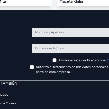
Mitu
Maceta Khilia
Nombre y Apellidos
Correo electrónico
Al marcar ésta casilla acepto la
Po
Autorizo el tratamiento de mis datos personales
parte de esta empresa.
E TAMBIÉN
ctivo
gía Minera