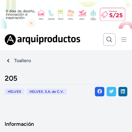
Toallero
205
HELVEX
HELVEX, S.A. de C.V.
Información