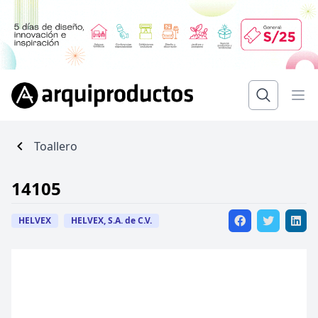
Toallero
14105
HELVEX
HELVEX, S.A. de C.V.